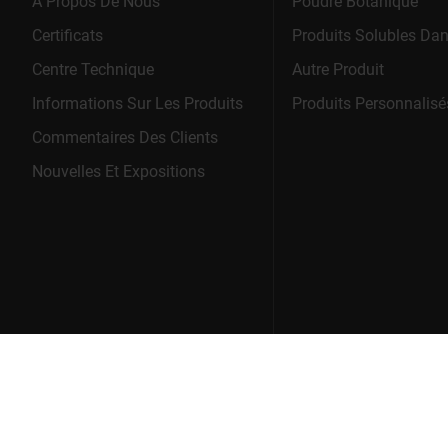
À Propos De Nous
Poudre Botanique
Certificats
Produits Solubles Dan
Centre Technique
Autre Produit
Informations Sur Les Produits
Produits Personnalisé
Commentaires Des Clients
Nouvelles Et Expositions