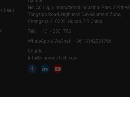
Ajouter :
No. A6 Lugu International Industrial Park, 229# W
s L'eau
Tongzipo Road, High-tech Development Zone,
Changsha 410205, Hunan, P.R China
s
Tél :
13142031766
WhatsApp & WeChat: +86 13142031766
Courriel :
info@vigorous-tech.com