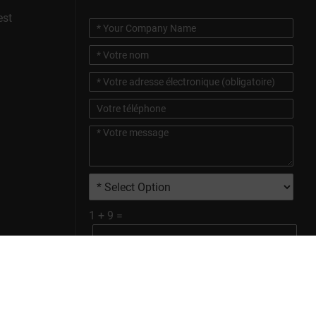
est
1
+
9
=
Envoyer