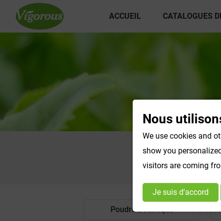
ACCUEIL
CATALOGUES D
Nous utilison
We use cookies and oth
show you personalized 
visitors are coming fr
Je suis d'accord
Poudre botanique