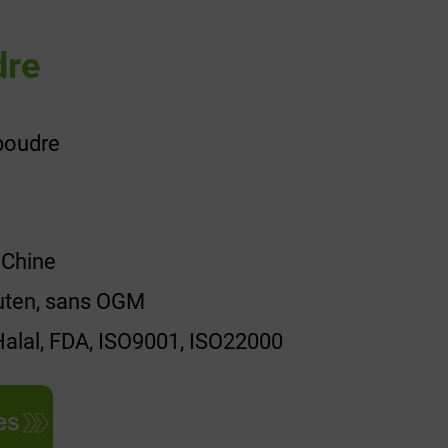
dre
poudre
 Chine
luten, sans OGM
 Halal, FDA, ISO9001, ISO22000