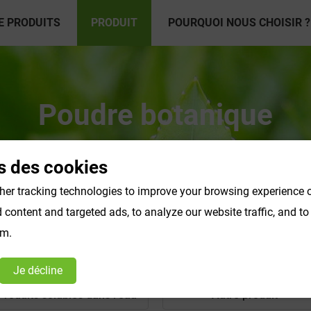
E PRODUITS
PRODUIT
POURQUOI NOUS CHOISIR ?
Poudre botanique
s des cookies
er tracking technologies to improve your browsing experience o
content and targeted ads, to analyze our website traffic, and t
om.
Je décline
Produits solubles dans l'eau
Autre produit