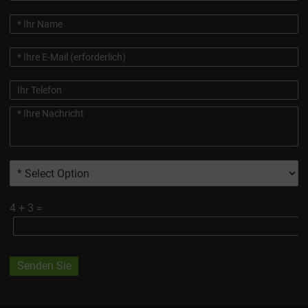
4
+
3
=
Senden Sie