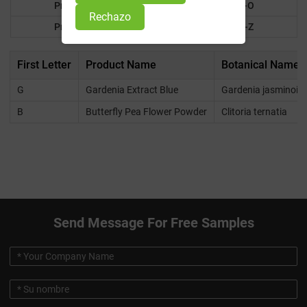
Products F-K
Products L-O
Rechazo
Products P-R
Products S-Z
First Letter
Product Name
Botanical Name
G
Gardenia Extract Blue
Gardenia jasminoid
B
Butterfly Pea Flower Powder
Clitoria ternatia
Send Message For Free Samples