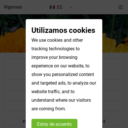
Vigoroso
ES
Utilizamos cookies
We use cookies and other
tracking technologies to
improve your browsing
Todos los productos
experience on our website, to
Extracto estandarizado en polvo
show you personalized content
and targeted ads, to analyze our
Verduras y frutas en polvo
website traffic, and to
Colorante alimentario
understand where our visitors
Otros productos
are coming from.
Products A-B
Products C-E
Estoy de acuerdo