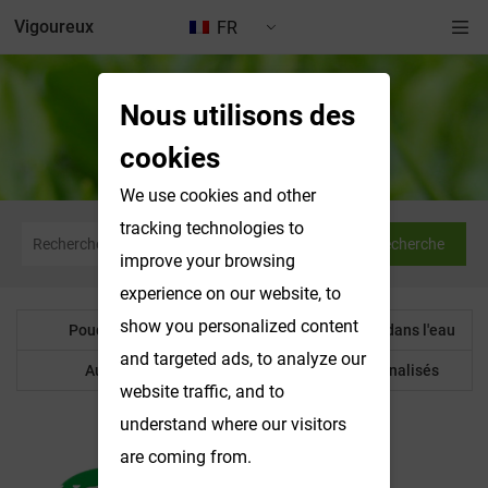
Vigoureux
FR
Nous utilisons des
Poudre botanique
cookies
We use cookies and other
tracking technologies to
Recherche
improve your browsing
experience on our website, to
show you personalized content
Poudre botanique
Produits solubles dans l'eau
and targeted ads, to analyze our
Autre produit
Produits personnalisés
website traffic, and to
understand where our visitors
are coming from.