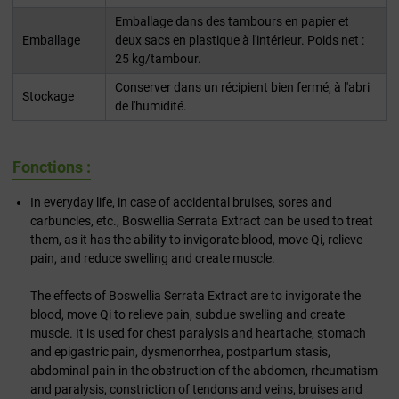
Emballage dans des tambours en papier et
Emballage
deux sacs en plastique à l'intérieur. Poids net :
25 kg/tambour.
Conserver dans un récipient bien fermé, à l'abri
Stockage
de l'humidité.
Fonctions :
In everyday life, in case of accidental bruises, sores and
carbuncles, etc., Boswellia Serrata Extract can be used to treat
them, as it has the ability to invigorate blood, move Qi, relieve
pain, and reduce swelling and create muscle.
The effects of Boswellia Serrata Extract are to invigorate the
blood, move Qi to relieve pain, subdue swelling and create
muscle. It is used for chest paralysis and heartache, stomach
and epigastric pain, dysmenorrhea, postpartum stasis,
abdominal pain in the obstruction of the abdomen, rheumatism
and paralysis, constriction of tendons and veins, bruises and